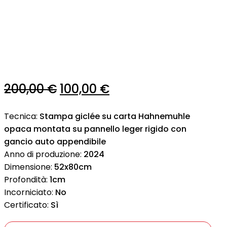
Il
Il
200,00
€
100,00
€
prezzo
prezzo
Tecnica:
Stampa giclée su carta Hahnemuhle
originale
attuale
opaca montata su pannello leger rigido con
era:
è:
gancio auto appendibile
Anno di produzione:
2024
200,00 €.
100,00 €.
Dimensione:
52x80cm
Profondità:
1cm
Incorniciato:
No
Certificato:
Sì