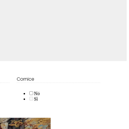
Cornice
No
Sì