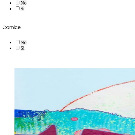
No
Sì
Cornice
No
Sì