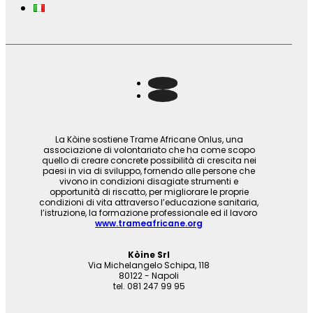
La Kòine sostiene Trame Africane Onlus, una
associazione di volontariato che ha come scopo
quello di creare concrete possibilità di crescita nei
paesi in via di sviluppo, fornendo alle persone che
vivono in condizioni disagiate strumenti e
opportunità di riscatto, per migliorare le proprie
condizioni di vita attraverso l’educazione sanitaria,
l’istruzione, la formazione professionale ed il lavoro
www.trameafricane.org
Kòine Srl
Via Michelangelo Schipa, 118
80122 - Napoli
tel. 081 247 99 95