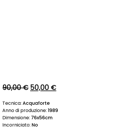
Il
Il
90,00
€
50,00
€
prezzo
prezzo
Tecnica:
Acquaforte
originale
attuale
Anno di produzione:
1989
era:
è:
Dimensione:
76x56cm
Incorniciato:
No
90,00 €.
50,00 €.