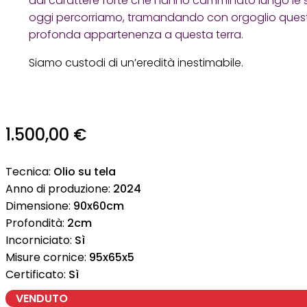
dal carattere forte che hanno camminato lungo le 
oggi percorriamo, tramandando con orgoglio quest
profonda appartenenza a questa terra.
Siamo custodi di un’eredità inestimabile.
1.500,00
€
Tecnica:
Olio su tela
Anno di produzione:
2024
Dimensione:
90x60cm
Profondità:
2cm
Incorniciato:
Sì
Misure cornice:
95x65x5
Certificato:
Sì
VENDUTO