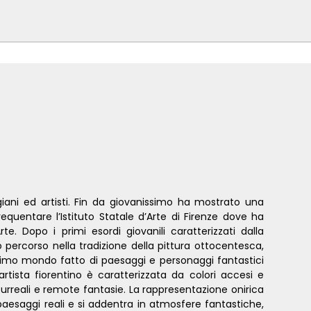
giani ed artisti. Fin da giovanissimo ha mostrato una
requentare l’Istituto Statale d’Arte di Firenze dove ha
e. Dopo i primi esordi giovanili caratterizzati dalla
suo percorso nella tradizione della pittura ottocentesca,
issimo mondo fatto di paesaggi e personaggi fantastici
’artista fiorentino è caratterizzata da colori accesi e
surreali e remote fantasie. La rappresentazione onirica
 paesaggi reali e si addentra in atmosfere fantastiche,