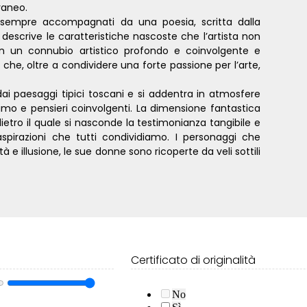
raneo.
i e sempre accompagnati da una poesia, scritta dalla
 descrive le caratteristiche nascoste che l’artista non
 in un connubio artistico profondo e coinvolgente e
che, oltre a condividere una forte passione per l’arte,
dai paesaggi tipici toscani e si addentra in atmosfere
animo e pensieri coinvolgenti. La dimensione fantastica
dietro il quale si nasconde la testimonianza tangibile e
 aspirazioni che tutti condividiamo. I personaggi che
à e illusione, le sue donne sono ricoperte da veli sottili
Certificato di originalità
No