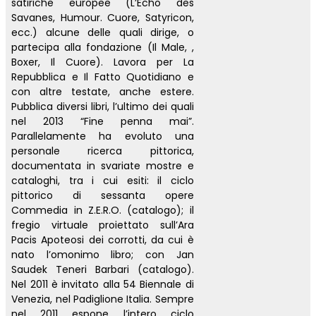
satiriche europee (L’Echo des
Savanes, Humour. Cuore, Satyricon,
ecc.) alcune delle quali dirige, o
partecipa alla fondazione (Il Male, ,
Boxer, Il Cuore). Lavora per La
Repubblica e Il Fatto Quotidiano e
con altre testate, anche estere.
Pubblica diversi libri, l’ultimo dei quali
nel 2013 “Fine penna mai”.
Parallelamente ha evoluto una
personale ricerca pittorica,
documentata in svariate mostre e
cataloghi, tra i cui esiti: il ciclo
pittorico di sessanta opere
Commedia in Z.E.R.O. (catalogo); il
fregio virtuale proiettato sull’Ara
Pacis Apoteosi dei corrotti, da cui è
nato l’omonimo libro; con Jan
Saudek Teneri Barbari (catalogo).
Nel 2011 è invitato alla 54 Biennale di
Venezia, nel Padiglione Italia. Sempre
nel 2011 espone l’intero ciclo